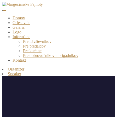
Domov
O festivale
Galéria
Logo
Informácie
Pre návštevníkov
Pre predajcov
Pre kuchne
Pre dobrovoľníkov a brigádnikov
Kontakt
Organizer
Speaker